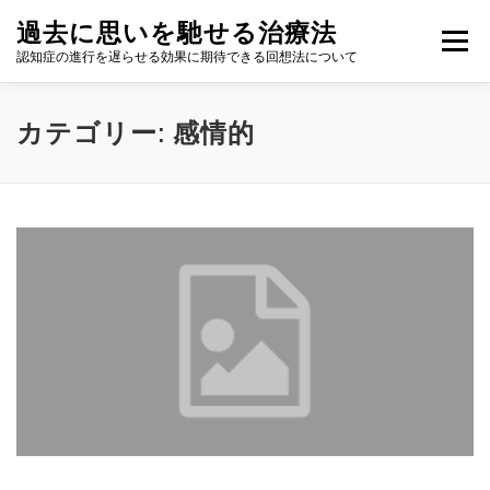
コ
過去に思いを馳せる治療法
ン
メニュー
テ
認知症の進行を遅らせる効果に期待できる回想法について
ン
ツ
へ
カテゴリー:
感情的
ス
キ
ッ
プ